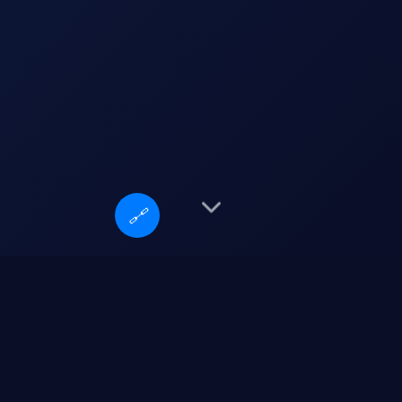
🔗
上港球队打架
日本vs叙利亚分析
中国vs冰岛比分
雷霆vs勇士第三场
NBA球队战绩排行榜
赛程安排
布雷斯vs南锡
nba湖人队vs雄鹿队
赛事预告